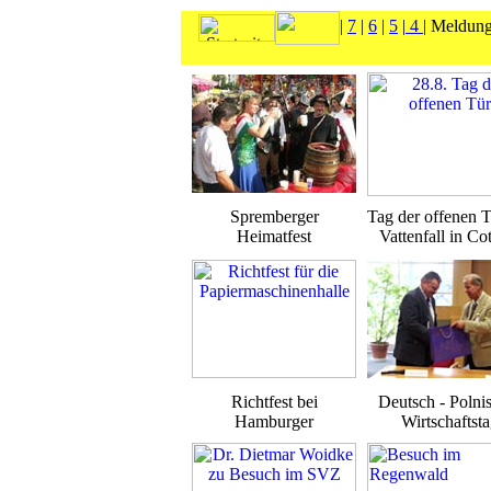
|
7
|
6
|
5
|
4
| Meldun
Spremberger
Tag der offenen T
Heimatfest
Vattenfall in Co
Richtfest bei
Deutsch - Polni
Hamburger
Wirtschaftst