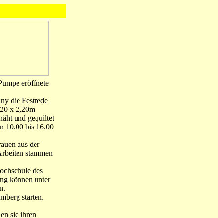
Pumpe eröffnete
ny die Festrede
,20 x 2,20m
näht und gequiltet
n 10.00 bis 16.00
rauen aus der
 Arbeiten stammen
ochschule des
ang können unter
n.
mberg starten,
en sie ihren