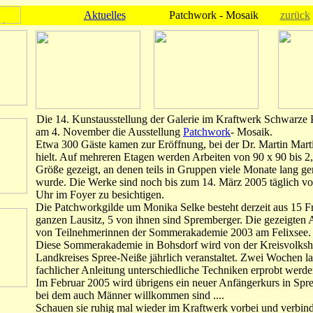
Aktuelles
Patchwork - Mosaik
zurück
Die 14. Kunstausstellung der Galerie im Kraftwerk Schwarze 
am 4. November die Ausstellung
Patchwork
- Mosaik.
Etwa 300 Gäste kamen zur Eröffnung, bei der Dr. Martin Marti
hielt. Auf mehreren Etagen werden Arbeiten von 90 x 90 bis 2
Größe gezeigt, an denen teils in Gruppen viele Monate lang ge
wurde. Die Werke sind noch bis zum 14. März 2005 täglich vo
Uhr im Foyer zu besichtigen.
Die Patchworkgilde um Monika Selke besteht derzeit aus 15 F
ganzen Lausitz, 5 von ihnen sind Spremberger. Die gezeigten
von Teilnehmerinnen der Sommerakademie 2003 am Felixsee.
Diese Sommerakademie in Bohsdorf wird von der Kreisvolksh
Landkreises Spree-Neiße jährlich veranstaltet. Zwei Wochen l
fachlicher Anleitung unterschiedliche Techniken erprobt werde
Im Februar 2005 wird übrigens ein neuer Anfängerkurs in Spre
bei dem auch Männer willkommen sind ....
Schauen sie ruhig mal wieder im Kraftwerk vorbei und verbind